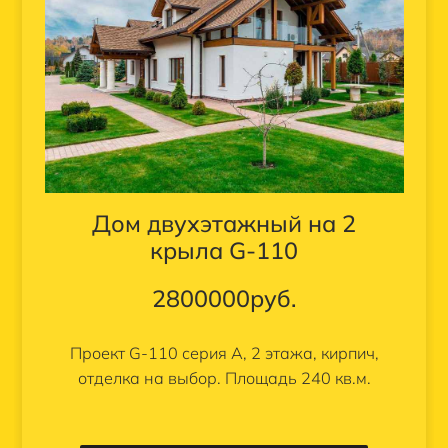
Дом двухэтажный на 2
крыла G-110
2800000
руб.
Проект G-110 серия А, 2 этажа, кирпич,
отделка на выбор. Площадь 240 кв.м.